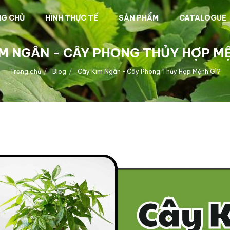
G CHỦ
HÌNH THỰC TẾ
SẢN PHẨM
CATALOGUE
IM NGÂN - CÂY PHONG THỦY HỢP MỆ
Trang chủ
Blog
Cây Kim Ngân - Cây Phong Thủy Hợp Mệnh Gì?