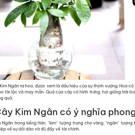
 Kim Ngân ra hoa, được xem là dấu hiệu của sự thịnh vượng. Hoa có
ho tài lộc và may mắn. Quả của cây có hình trứng, hơi giống trái b
ng quả.
Cây Kim Ngân có ý nghĩa phong
 Ngân trong tiếng Hán, “kim” tượng trưng cho vàng, “ngân” tượng t
ệp về sự dồi dào và đủ đầy về tài chính.