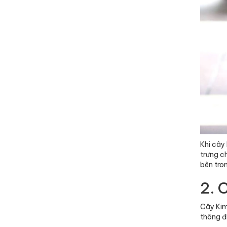
Khi cây
trưng c
bên tro
2. 
Cây Kim
thông đi