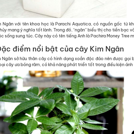
 Ngân với tên khoa học là Parachi Aquatica, có nguồn gốc từ k
hủy mang ý nghĩa tốt lành. Trong đó, “ngân” biểu thị cho tiền bạc 
c sống sung túc. Cây này có tên tiếng Anh là Pachira Money Tree ma
Đặc điểm nổi bật của cây Kim Ngân
 Ngân sở hữu thân cây có hình dạng xoắn độc đáo nên được gọi bằn
oại cây ưa bóng râm, có khả năng phát triển tốt trong điều kiện ánh