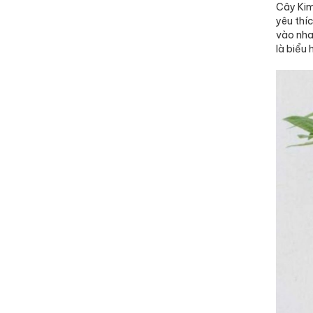
Cây Kim
yêu thí
vào nha
là biểu 