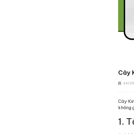
Cây 
24/09
Cây Kim
không g
1. 