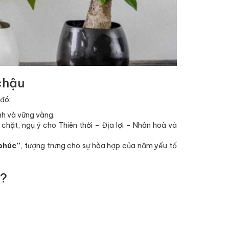
chậu
đó:
ịnh và vững vàng.
n chặt, ngụ ý cho Thiên thời – Địa lợi – Nhân hoà và
phúc’’
, tượng trưng cho sự hòa hợp của năm yếu tố
o?