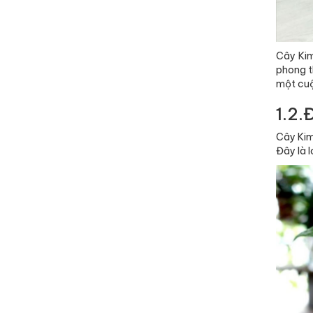
Cây Kim
phong t
một cuộ
1.2.
Cây Kim
Đây là l