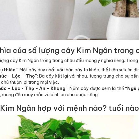
hĩa của số lượng cây Kim Ngân trong 
lượng cây Kim Ngân trồng trong chậu đều mang ý nghĩa riêng. Trong 
ụ thiên”
: Một cây duy nhất với thân cây to khỏe, thể hiện sự kiên đ
húc - Lộc - Thọ”
: Ba cây kết lại với nhau, tượng trưng cho sự bề
 chủ thuận lợi trong mọi việc.
húc - Lộc - Thọ - An - Khang”
: Năm cây được xem là thế
“Ngũ 
h, mang đến may mắn và bình an cho cuộc sống.
Kim Ngân hợp với mệnh nào? tuổi nà