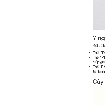
Ý ng
Mỗi số 
Thế
“Tr
Thế
“P
giúp gia
Thế
“P
tốt làn
Cây 