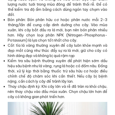
lượng nước tưới trong mùa đông để tránh thối rễ. Để có
thể kiểm tra độ ẩm bằng cách dùng ngón tay chạm vào
đất.
Bón phân: Bón phân hữu cơ hoặc phân nước mỗi 2-3
tháng/lần để cung cấp dinh dưỡng cho cây. Vào mùa
xuân, khi cây bắt đầu ra lá mới, bạn nên bón phân nhiều
hơn. Hãy chọn loại phân NPK (Nitrogen-Phosphorus-
Potassium) là lựa chọn tốt nhất cho cây.
Cắt tỉa lá vàng thường xuyên để cây luôn khỏe mạnh và
đẹp mắt cũng như thúc đẩy sự ra lá mới, giữ cho cây có
hình dáng đẹp và không bị quá rậm rạp
Kiểm tra sâu bệnh thường xuyên để phát hiện sớm dấu
hiệu sâu bệnh như lá vàng, rụng lá hoặc có đốm nâu. Đồng
thời, xử lý kịp thời bằng thuốc trừ sâu hữu cơ hoặc điều
chỉnh chế độ chăm sóc khi cần thiết. Nếu cây bị bệnh
nặng, cần cách ly cây để tránh lây lan.
Thay chậu định kỳ: Khi cây lớn và rễ đã tràn ra khỏi chậu,
nên thay chậu vào đầu mùa xuân. Chọn chậu lớn hơn để
cây có không gian phát triển hơn.