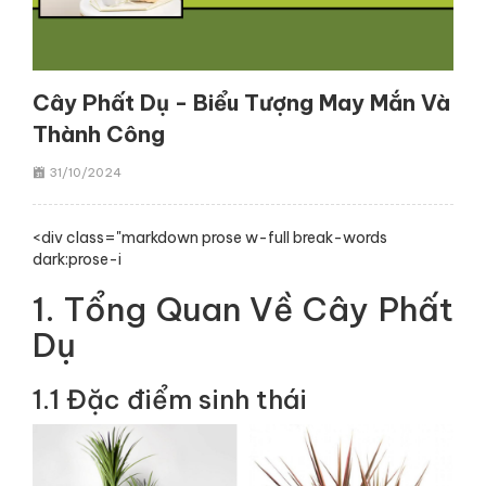
Cây Phất Dụ - Biểu Tượng May Mắn Và
Thành Công
31/10/2024
<div class="markdown prose w-full break-words
dark:prose-i
1. Tổng Quan Về Cây Phất
Dụ
1.1 Đặc điểm sinh thái