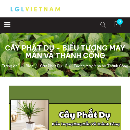
0
CÂY PHẤT DỤ - BIỂU TƯỢNG MAY
MẮN VÀ THÀNH CÔNG
Trang chủ
Blog
Cây Phất Dụ - Biểu Tượng May Mắn Và Thành Công