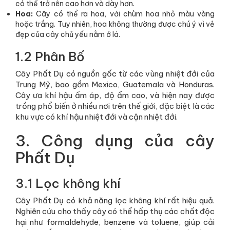
có thể trở nên cao hơn và dày hơn.
Hoa:
Cây có thể ra hoa, với chùm hoa nhỏ màu vàng
hoặc trắng. Tuy nhiên, hoa không thường được chú ý vì vẻ
đẹp của cây chủ yếu nằm ở lá.
1.2 Phân Bố
Cây Phất Dụ có nguồn gốc từ các vùng nhiệt đới của
Trung Mỹ, bao gồm Mexico, Guatemala và Honduras.
Cây ưa khí hậu ấm áp, độ ẩm cao, và hiện nay được
trồng phổ biến ở nhiều nơi trên thế giới, đặc biệt là các
khu vực có khí hậu nhiệt đới và cận nhiệt đới.
3. Công dụng của cây
Phất Dụ
3.1 Lọc không khí
Cây Phất Dụ có khả năng lọc không khí rất hiệu quả.
Nghiên cứu cho thấy cây có thể hấp thụ các chất độc
hại như formaldehyde, benzene và toluene, giúp cải