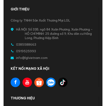
GIỚI THIỆU
Công ty TNHH Sản Xuất Thương Mại LGL
HÀ NỘI: Số 33B, ngõ 84 Xuân Phương, Xuân Phương -
HỒ CHÍ MINH: 25 đường số 9, Khu dân cư Hồng
Long, Phường Hiệp Bình
0385588663
0919525993
info@lglvietnam.com
KẾT NỐI MẠNG XÃ HỘI
THƯƠNG HIỆU