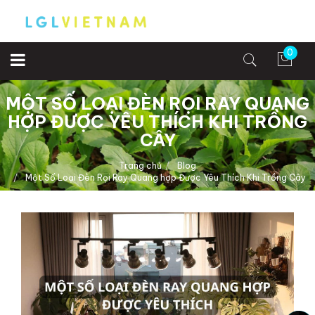
0
MỘT SỐ LOẠI ĐÈN RỌI RAY QUANG
HỢP ĐƯỢC YÊU THÍCH KHI TRỒNG
CÂY
Trang chủ
Blog
Một Số Loại Đèn Rọi Ray Quang hợp Được Yêu Thích Khi Trồng Cây