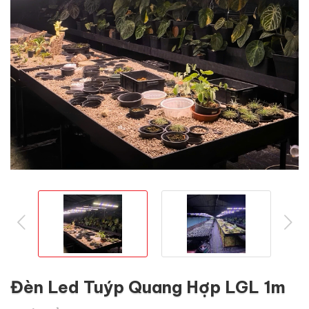
prev
ne
Đèn Led Tuýp Quang Hợp LGL 1m