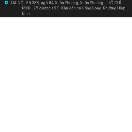
HÀ NỘI: Số 33B, ngõ 84 Xuân Phương, Xuân Phương - HỒ CHÍ
MINH: 25 đường số 9, Khu dân cư Hồng Long, Phường Hiệp
Bình
0385588663
0919525993
info@lglvietnam.com
KẾT NỐI MẠNG XÃ HỘI
THƯƠNG HIỆU
Giới thiệu
Blog
Tuyển dụng
Hệ thống cửa hàng