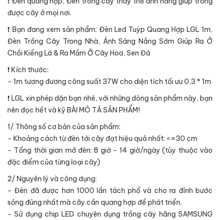
❗ Đèn quang hợp, Đèn trồng cây thay thế ánh nắng giúp trồng
được cây ở mọi nơi.
❗ Bạn đang xem sản phẩm: Đèn Led Tuýp Quang Hợp LGL 1m,
Đèn Trồng Cây Trong Nhà, Ánh Sáng Nắng Sớm Giúp Ra Ở
Chồi Kiểng Lá & Ra Mầm Ở Cây Hoa, Sen Đá
❗ Kích thước:
- 1m tương đương công suất 37W cho diện tích tối ưu 0,3 * 1m
❗ LGL xin phép dặn bạn nhé, với những dòng sản phẩm này, bạn
nên đọc hết và kỹ BÀI MÔ TẢ SẢN PHẨM!
1/ Thông số cơ bản của sản phẩm:
- Khoảng cách từ đèn tới cây đạt hiệu quả nhất: <=30 cm
- Tổng thời gian mở đèn: 8 giờ - 14 giờ/ngày (tùy thuộc vào
đặc điểm của từng loại cây)
2/ Nguyên lý và công dụng:
- Đèn đã được hơn 1000 lần tách phổ và cho ra đỉnh bước
sóng đúng nhất mà cây cần quang hợp để phát triển.
- Sử dụng chip LED chuyên dụng trồng cây hãng SAMSUNG