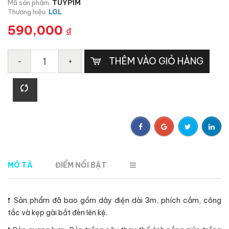
Mã sản phẩm:
TUYP1M
Thương hiệu:
LGL
590,000
₫
THÊM VÀO GIỎ HÀNG
-
+
MÔ TẢ
ĐIỂM NỔI BẬT
❗ Sản phẩm đã bao gồm dây điện dài 3m, phích cắm, công
tắc và kẹp gài bắt đèn lên kệ.