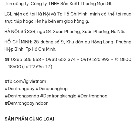
Tên công ty: Công ty TNHH Sản Xuất Thương Mại LGL
LGL hiện có tại Hà Nội và Tp Hồ Chí Minh, mình có thể tới mua
trực tiếp hoặc liên hệ bên em giao hàng ạ.
HÀ NỘI: Số 33B, ngõ 84 Xuân Phương, Xuân Phương, Hà Nội.
HỒ CHÍ MINH: 25 đường số 9, Khu dân cư Hồng Long, Phường
Hiệp Bình, Tp Hồ Chí Minh.
☎ 0385 588 663 - 0938 652 374 - 0919 525 993 - ⏰ 8h00
- 18h00 (từ T2 đến T7).
#fb.com/lglvietnam
#Dentrongcay #Denquanghop
#Dentrongsenda #Dentrongkiengla #Dentronghoa
#Dentrongcayindoor
SẢN PHẨM CÙNG LOẠI