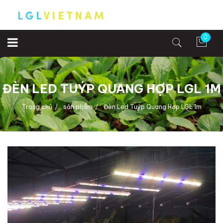
0
ĐÈN LED TUÝP QUANG HỢP LGL 1M
Trang chủ
sản phẩm
Đèn Led Tuýp Quang Hợp LGL 1m