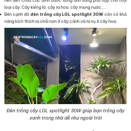
nên đèn chứa các đỉnh bước sóng ánh sáng phù hợp cho mọi
loại cây: Cây kiểng lá, cây ra hoa, cây mọng nước,…
Bên cạnh đó
đèn trồng cây LGL spotlight 30W
còn có khả
năng kích thích ra chồi non ở cây cảnh và ra nụ ở cây hoa.
Đèn trồng cây LGL spotlight 30W giúp bạn trồng cây
xanh trong nhà dễ như ngoài trời