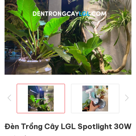
prev
ne
Đèn Trồng Cây LGL Spotlight 30W