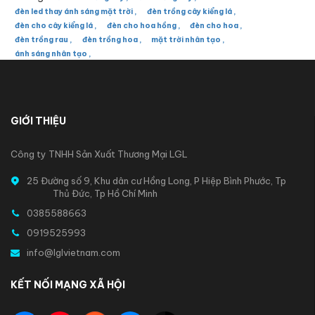
đèn led thay ánh sáng mặt trời ,
đèn trồng cây kiểng lá ,
đèn cho cây kiểng lá ,
đèn cho hoa hồng ,
đèn cho hoa ,
đèn trồng rau ,
đèn trồng hoa ,
mặt trời nhân tạo ,
ánh sáng nhân tạo ,
GIỚI THIỆU
Công ty TNHH Sản Xuất Thương Mại LGL
25 Đường số 9, Khu dân cư Hồng Long, P Hiệp Bình Phước, Tp
Thủ Đức, Tp Hồ Chí Minh
0385588663
0919525993
info@lglvietnam.com
KẾT NỐI MẠNG XÃ HỘI