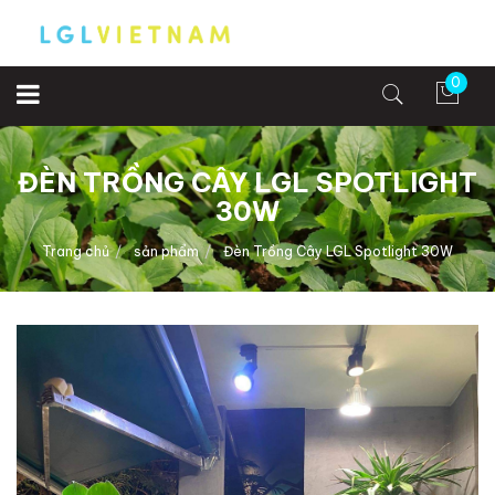
0
ĐÈN TRỒNG CÂY LGL SPOTLIGHT
30W
Trang chủ
sản phẩm
Đèn Trồng Cây LGL Spotlight 30W